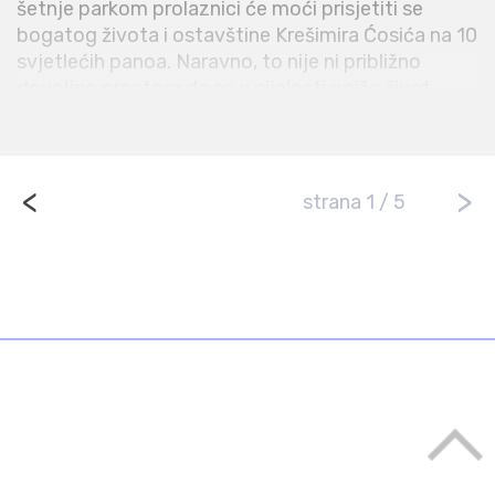
šetnje parkom prolaznici će moći prisjetiti se
bogatog života i ostavštine Krešimira Ćosića na 10
svjetlećih panoa. Naravno, to nije ni približno
dovoljno prostora da se u cijelosti opiše život
Krešimira Ćosića i njegova uloga u svjetskoj
povijesti. Ipak bitno je prisjetiti se svih djela koji
kada mijenjaju svijet, žive vječno.
<
>
strana 1 / 5