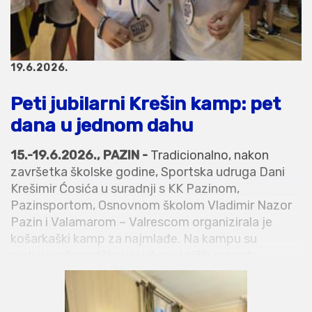
19.6.2026.
Peti jubilarni Krešin kamp: pet
dana u jednom dahu
15.-19.6.2026., PAZIN -
Tradicionalno, nakon
završetka školske godine, Sportska udruga Dani
Krešimir Ćosića u suradnji s KK Pazinom,
Pazinsportom, Osnovnom školom Vladimir Nazor
Pazin i Valamarom – Valrescom organizirala je
košarkaški kamp za najmlađe. Na kampu su
sudjelovali predškolci i učenici nižih razreda
osnovne škole.
Pet dana petog jubilarnog Krešinog kampa prošlo