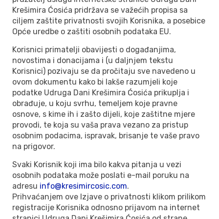
Krešimira Ćosića pridržava se važećih propisa sa
ciljem zaštite privatnosti svojih Korisnika, a posebice
Opće uredbe o zaštiti osobnih podataka EU.
Korisnici primatelji obavijesti o događanjima,
novostima i donacijama i (u daljnjem tekstu
Korisnici) pozivaju se da pročitaju sve navedeno u
ovom dokumentu kako bi lakše razumjeli koje
podatke Udruga Dani Krešimira Ćosića prikuplja i
obrađuje, u koju svrhu, temeljem koje pravne
osnove, s kime ih i zašto dijeli, koje zaštitne mjere
provodi, te koja su vaša prava vezano za pristup
osobnim podacima, ispravak, brisanje te vaše pravo
na prigovor.
Svaki Korisnik koji ima bilo kakva pitanja u vezi
osobnih podataka može poslati e-mail poruku na
adresu
info@kresimircosic.com
.
Prihvaćanjem ove Izjave o privatnosti klikom prilikom
registracije Korisnika odnosno prijavom na internet
stranici Udruga Dani Krešimira Ćosića od strane