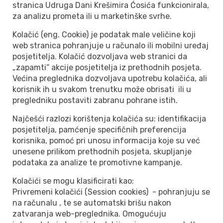
stranica Udruga Dani Krešimira Ćosića funkcionirala,
za analizu prometa ili u marketinške svrhe.
Kolačić (eng. Cookie) je podatak male veličine koji
web stranica pohranjuje u računalo ili mobilni uređaj
posjetitelja. Kolačić dozvoljava web stranici da
„zapamti“ akcije posjetitelja iz prethodnih posjeta.
Većina preglednika dozvoljava upotrebu kolačića, ali
korisnik ih u svakom trenutku može obrisati ili u
pregledniku postaviti zabranu pohrane istih.
Najčešći razlozi korištenja kolačića su: identifikacija
posjetitelja, pamćenje specifičnih preferencija
korisnika, pomoć pri unosu informacija koje su već
unesene prilikom prethodnih posjeta, skupljanje
podataka za analize te promotivne kampanje.
Kolačići se mogu klasificirati kao:
Privremeni kolačići (Session cookies) - pohranjuju se
na računalu , te se automatski brišu nakon
zatvaranja web-preglednika. Omogućuju