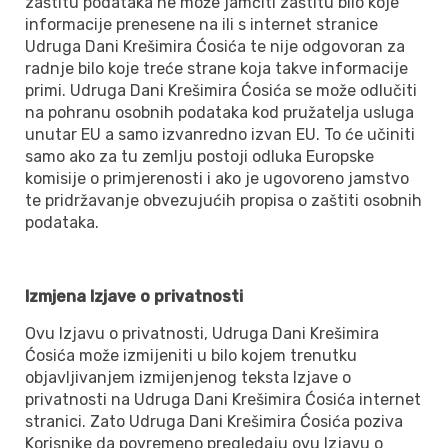
zaštitu podataka ne može jamčiti zaštitu bilo koje
informacije prenesene na ili s internet stranice
Udruga Dani Krešimira Ćosića te nije odgovoran za
radnje bilo koje treće strane koja takve informacije
primi. Udruga Dani Krešimira Ćosića se može odlučiti
na pohranu osobnih podataka kod pružatelja usluga
unutar EU a samo izvanredno izvan EU. To će učiniti
samo ako za tu zemlju postoji odluka Europske
komisije o primjerenosti i ako je ugovoreno jamstvo
te pridržavanje obvezujućih propisa o zaštiti osobnih
podataka.
Izmjena Izjave o privatnosti
Ovu Izjavu o privatnosti, Udruga Dani Krešimira
Ćosića može izmijeniti u bilo kojem trenutku
objavljivanjem izmijenjenog teksta Izjave o
privatnosti na Udruga Dani Krešimira Ćosića internet
stranici. Zato Udruga Dani Krešimira Ćosića poziva
Korisnike da povremeno pregledaju ovu Izjavu o